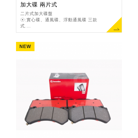
加大碟 兩片式
二片式加大碟盤
☉:實心碟、通風碟、浮動通風碟 三款
式.
☉:盤面樣式、劃線、打孔、 客制化樣
式.
☉:盤面處理:防銹、輕量化.
☉:中心盤鍛造式鋁合金製成.
☉:卡鉗延...