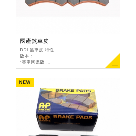
國產煞車皮
DDI 煞車皮 特性
版本：
*賽車陶瓷版
非石棉（NAO)材
摩擦係數：
0.35～0.45 GF
工作溫度450度
*賽車競技版
復合材(CONSTITUEN...