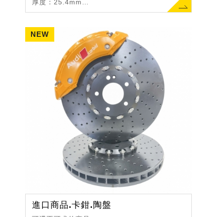
厚度：25.4mm
中心直徑PCD：139.7mm
最大剎車皮D值：D45
進口商品.卡鉗.陶盤