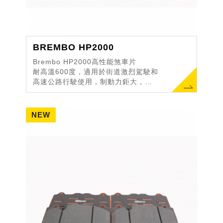
BREMBO HP2000
Brembo HP2000高性能煞車片
耐高溫600度，適用於街道激烈駕駛和
高速公路行駛使用，制動力鉅大，縮
短煞車距離。
平均磨擦係數超過0.5，在壓力、速
度、溫度範圍內提供穩...